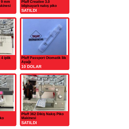
o 9 mm
Pfaff Creative 3.0
akinesi
bilgisayarlı nakış piko
SATILDI
4 iplik
Pfaff Passport Otomatik İlik
Ayağı
10 DOLAR
Pfaff 362 Dikiş Nakış Piko
iko
Makinesi
SATILDI