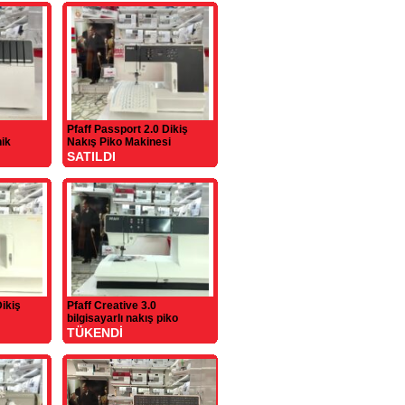
Pfaff Passport 2.0 Dikiş
nik
Nakış Piko Makinesi
SATILDI
Dikiş
Pfaff Creative 3.0
bilgisayarlı nakış piko
makinesi sıfır
TÜKENDİ