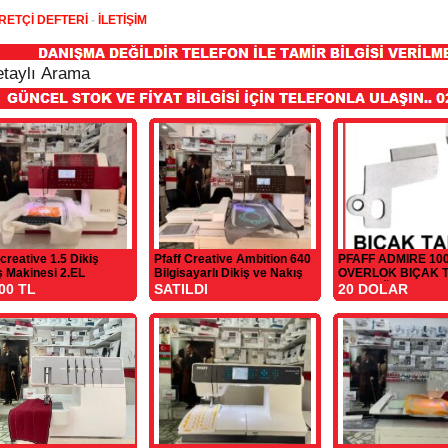
RETÇİ DEFTERİ
-
İLETİŞİM
 creative 1.5 Dikiş
Pfaff Creative Ambition 640
PFAFF ADMIRE 10
ş Makinesi 2.EL
Bilgisayarlı Dikiş ve Nakış
OVERLOK BIÇAK T
Makinesi
ALT VE ÜST
00 TL
SATILDI
20 DOLAR