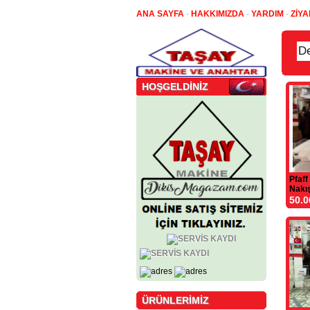
ANA SAYFA
-
HAKKIMIZDA
-
YARDIM
-
ZİYA
HOŞGELDİNİZ
Pfaff
Nakı
50.0
ÜRÜNLERİMİZ