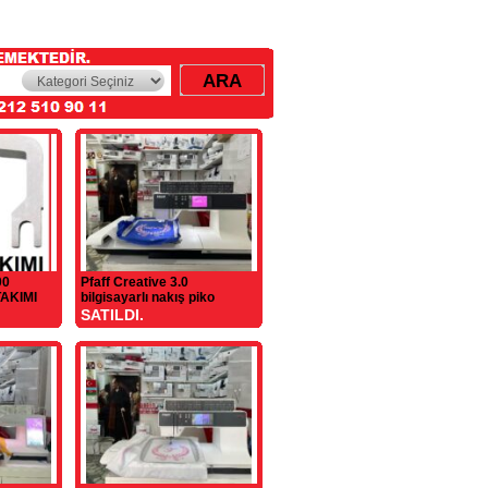
00
Pfaff Creative 3.0
AKIMI
bilgisayarlı nakış piko
makinesi
SATILDI.