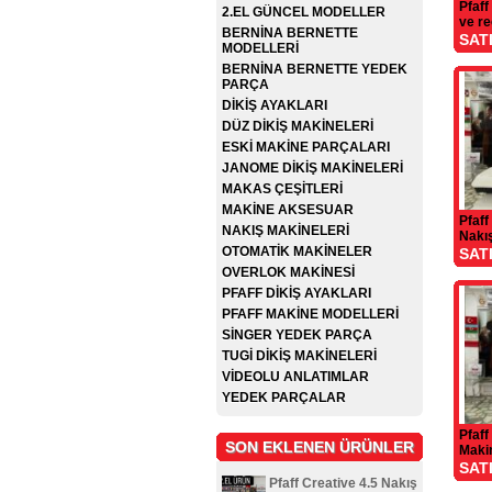
Pfaff
2.EL GÜNCEL MODELLER
ve r
BERNİNA BERNETTE
SAT
MODELLERİ
BERNİNA BERNETTE YEDEK
PARÇA
DİKİŞ AYAKLARI
DÜZ DİKİŞ MAKİNELERİ
ESKİ MAKİNE PARÇALARI
JANOME DİKİŞ MAKİNELERİ
MAKAS ÇEŞİTLERİ
MAKİNE AKSESUAR
Pfaff
NAKIŞ MAKİNELERİ
Nakı
OTOMATİK MAKİNELER
SAT
OVERLOK MAKİNESİ
PFAFF DİKİŞ AYAKLARI
PFAFF MAKİNE MODELLERİ
SİNGER YEDEK PARÇA
TUGİ DİKİŞ MAKİNELERİ
VİDEOLU ANLATIMLAR
YEDEK PARÇALAR
Pfaff
SON EKLENEN ÜRÜNLER
Maki
SAT
Pfaff Creative 4.5 Nakış