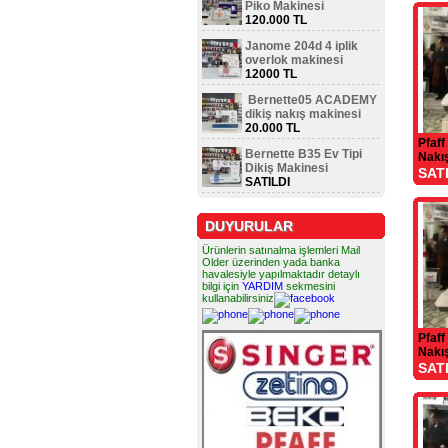
Piko Makinesi
120.000 TL
Janome 204d 4 iplik
overlok makinesi
12000 TL
Bernette05 ACADEMY
dikiş nakış makinesi
20.000 TL
Pfaff
Bernette B35 Ev Tipi
Nakıs
Dikiş Makinesi
piko
SAT
SATILDI
DUYURULAR
Ürünlerin satınalma işlemleri Mail
Older üzerinden yada banka
havalesiyle yapılmaktadır detaylı
bilgi için
YARDIM
sekmesini
kullanabilirsiniz
Pfaff
Nakıs
SAT