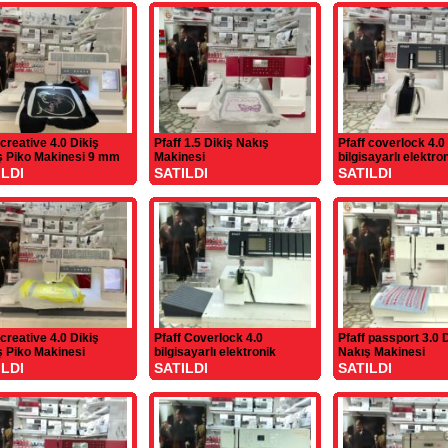
 creative 4.0 Dikiş
Pfaff 1.5 Dikiş Nakış
Pfaff coverlock 4.0
̧ Piko Makinesi 9 mm
Makinesi
bilgisayarlı elektro
overlok
ILDI
SATILDI
SATILDI
 creative 4.0 Dikiş
Pfaff Coverlock 4.0
Pfaff passport 3.0 
̧ Piko Makinesi
bilgisayarlı elektronik
Nakış Makinesi
overlok ve reçme
ILDI
SATILDI
SATILDI