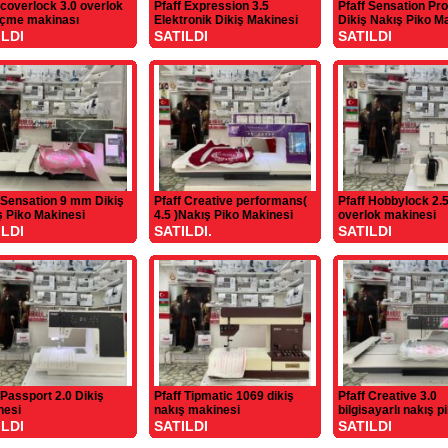
 coverlock 3.0 overlok
Pfaff Expression 3.5
Pfaff Sensation Pr
eçme makinası
Elektronik Dikiş Makinesi
Dikiş Nakış Piko M
ILDI
SATILDI
SATILDI
 Sensation 9 mm Dikiş
Pfaff Creative performans(
Pfaff Hobbylock 2.5 
ş Piko Makinesi
4.5 )Nakış Piko Makinesi
overlok makinesi
ILDI
SATILDI.
SATILDI
 Passport 2.0 Dikiş
Pfaff Tipmatic 1069 dikiş
Pfaff Creative 3.0
nesi
nakış makinesi
bilgisayarlı nakış p
makinesi
ILDI
SATILDI
SATILDI