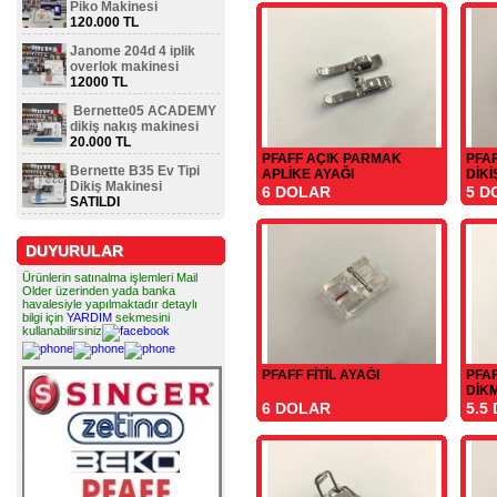
Piko Makinesi
120.000 TL
Janome 204d 4 iplik
overlok makinesi
12000 TL
Bernette05 ACADEMY
dikiş nakış makinesi
20.000 TL
PFAFF AÇIK PARMAK
PFA
Bernette B35 Ev Tipi
APLİKE AYAĞI
DİKİ
Dikiş Makinesi
6 DOLAR
5 D
SATILDI
DUYURULAR
Ürünlerin satınalma işlemleri Mail
Older üzerinden yada banka
havalesiyle yapılmaktadır detaylı
bilgi için
YARDIM
sekmesini
kullanabilirsiniz
PFAFF FİTİL AYAĞI
PFA
DİK
6 DOLAR
5.5