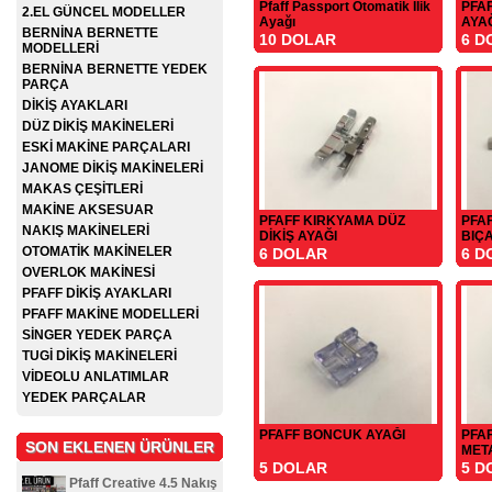
Pfaff Passport Otomatik İlik
PFA
2.EL GÜNCEL MODELLER
Ayağı
AYA
BERNİNA BERNETTE
10 DOLAR
6 D
MODELLERİ
BERNİNA BERNETTE YEDEK
PARÇA
DİKİŞ AYAKLARI
DÜZ DİKİŞ MAKİNELERİ
ESKİ MAKİNE PARÇALARI
JANOME DİKİŞ MAKİNELERİ
MAKAS ÇEŞİTLERİ
MAKİNE AKSESUAR
PFAFF KIRKYAMA DÜZ
PFAF
NAKIŞ MAKİNELERİ
DİKİŞ AYAĞI
BIÇA
OTOMATİK MAKİNELER
6 DOLAR
6 D
OVERLOK MAKİNESİ
PFAFF DİKİŞ AYAKLARI
PFAFF MAKİNE MODELLERİ
SİNGER YEDEK PARÇA
TUGİ DİKİŞ MAKİNELERİ
VİDEOLU ANLATIMLAR
YEDEK PARÇALAR
PFAFF BONCUK AYAĞI
PFA
SON EKLENEN ÜRÜNLER
MET
5 DOLAR
5 D
Pfaff Creative 4.5 Nakış