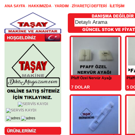
ANA SAYFA
-
HAKKIMIZDA
-
YARDIM
-
ZİYARETÇİ DEFTERİ
-
İLETİŞİM
HOŞGELDİNİZ
Pfaff Özel Nervür Ayağı
Pfaf
7 DOLAR
5 D
ÜRÜNLERİMİZ