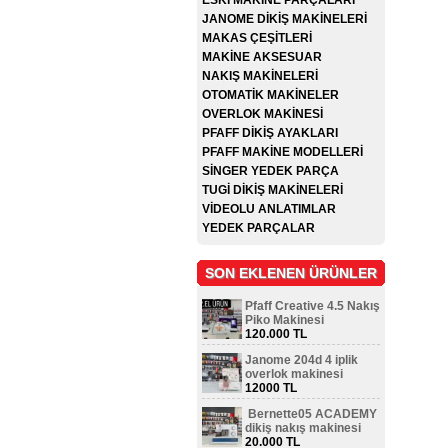
ESKİ MAKİNE PARÇALARI
JANOME DİKİŞ MAKİNELERİ
MAKAS ÇEŞİTLERİ
MAKİNE AKSESUAR
NAKIŞ MAKİNELERİ
OTOMATİK MAKİNELER
OVERLOK MAKİNESİ
PFAFF DİKİŞ AYAKLARI
PFAFF MAKİNE MODELLERİ
SİNGER YEDEK PARÇA
TUGİ DİKİŞ MAKİNELERİ
VİDEOLU ANLATIMLAR
YEDEK PARÇALAR
SON EKLENEN ÜRÜNLER
Pfaff Creative 4.5 Nakış
Piko Makinesi
120.000 TL
Janome 204d 4 iplik
overlok makinesi
12000 TL
Bernette05 ACADEMY
dikiş nakış makinesi
20.000 TL