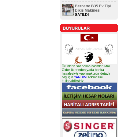
Bernette B35 Ev Tipi
Dikiş Makinesi
SATILDI
DUYURULAR
Ürünlerin satınalma işlemleri Mail
Older üzerinden yada banka
havalesiyle yapılmaktadır detaylı
bilgi için
YARDIM
sekmesini
kullanabilirsiniz