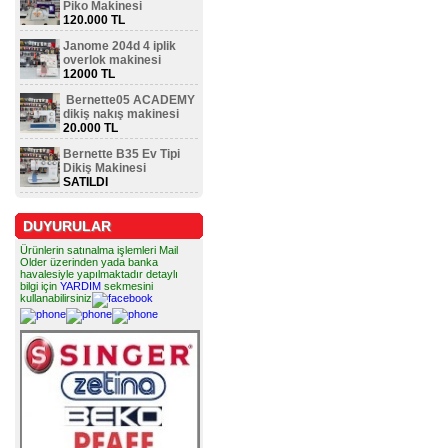
Piko Makinesi
120.000 TL
Janome 204d 4 iplik
overlok makinesi
12000 TL
Bernette05 ACADEMY
dikiş nakış makinesi
20.000 TL
Bernette B35 Ev Tipi
Dikiş Makinesi
SATILDI
DUYURULAR
Ürünlerin satınalma işlemleri Mail
Older üzerinden yada banka
havalesiyle yapılmaktadır detaylı
bilgi için
YARDIM
sekmesini
kullanabilirsiniz