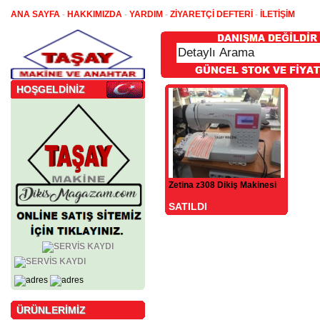
ANA SAYFA
-
HAKKIMIZDA
-
YARDIM
-
ZİYARETÇİ DEFTERİ
-
İLETİŞİM
HOŞGELDİNİZ
Zetina z308 Dikiş Makinesi
SATILDI
ÜRÜNLERİMİZ