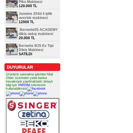
Piko Makinesi
120.000 TL
Janome 204d 4 iplik
overlok makinesi
12000 TL
Bernette05 ACADEMY
dikiş nakış makinesi
20.000 TL
Bernette B35 Ev Tipi
Dikiş Makinesi
SATILDI
DUYURULAR
Ürünlerin satınalma işlemleri Mail
Older üzerinden yada banka
havalesiyle yapılmaktadır detaylı
bilgi için
YARDIM
sekmesini
kullanabilirsiniz