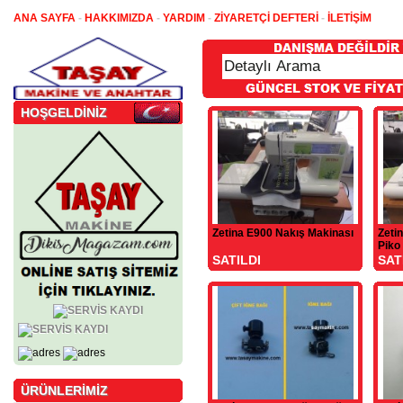
ANA SAYFA
-
HAKKIMIZDA
-
YARDIM
-
ZİYARETÇİ DEFTERİ
-
İLETİŞİM
HOŞGELDİNİZ
Zetina E900 Nakış Makinası
Zeti
Piko
SATILDI
SAT
ÜRÜNLERİMİZ