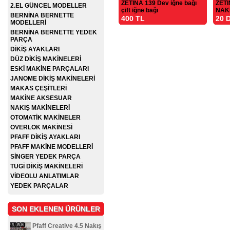
ZETİNA 139 Dev iğne bağı
ZETİ
2.EL GÜNCEL MODELLER
çift iğne bağı
NAK
BERNİNA BERNETTE
400 TL
20 
MODELLERİ
BERNİNA BERNETTE YEDEK
PARÇA
DİKİŞ AYAKLARI
DÜZ DİKİŞ MAKİNELERİ
ESKİ MAKİNE PARÇALARI
JANOME DİKİŞ MAKİNELERİ
MAKAS ÇEŞİTLERİ
MAKİNE AKSESUAR
NAKIŞ MAKİNELERİ
OTOMATİK MAKİNELER
OVERLOK MAKİNESİ
PFAFF DİKİŞ AYAKLARI
PFAFF MAKİNE MODELLERİ
SİNGER YEDEK PARÇA
TUGİ DİKİŞ MAKİNELERİ
VİDEOLU ANLATIMLAR
YEDEK PARÇALAR
SON EKLENEN ÜRÜNLER
Pfaff Creative 4.5 Nakış