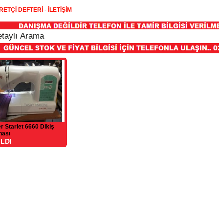
RETÇİ DEFTERİ
-
İLETİŞİM
r Starlet 6660 Dikiş
nası
ILDI