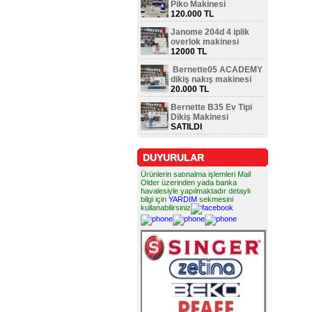
Piko Makinesi
120.000 TL
Janome 204d 4 iplik
overlok makinesi
12000 TL
Bernette05 ACADEMY
dikiş nakış makinesi
20.000 TL
Bernette B35 Ev Tipi
Dikiş Makinesi
SATILDI
DUYURULAR
Ürünlerin satınalma işlemleri Mail
Older üzerinden yada banka
havalesiyle yapılmaktadır detaylı
bilgi için
YARDIM
sekmesini
kullanabilirsiniz