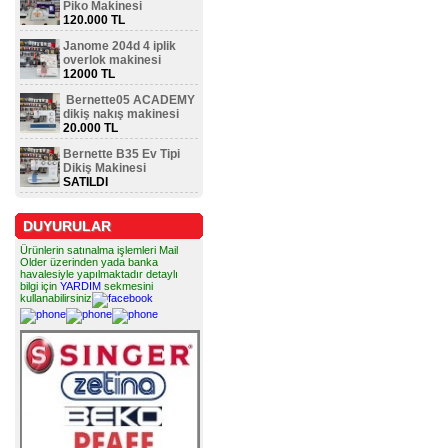
Piko Makinesi
120.000 TL
Janome 204d 4 iplik
overlok makinesi
12000 TL
Bernette05 ACADEMY
dikiş nakış makinesi
20.000 TL
Bernette B35 Ev Tipi
Dikiş Makinesi
SATILDI
DUYURULAR
Ürünlerin satınalma işlemleri Mail
Older üzerinden yada banka
havalesiyle yapılmaktadır detaylı
bilgi için
YARDIM
sekmesini
kullanabilirsiniz