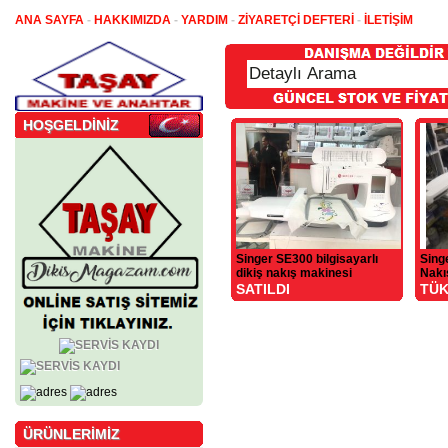
ANA SAYFA
-
HAKKIMIZDA
-
YARDIM
-
ZİYARETÇİ DEFTERİ
-
İLETİŞİM
HOŞGELDİNİZ
Singer SE300 bilgisayarlı
Sing
dikiş nakış makinesi
Nakı
SATILDI
TÜK
ÜRÜNLERİMİZ