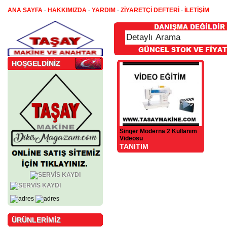
ANA SAYFA
-
HAKKIMIZDA
-
YARDIM
-
ZİYARETÇİ DEFTERİ
-
İLETİŞİM
HOŞGELDİNİZ
Singer Moderna 2 Kullanım
Videosu
TANITIM
ÜRÜNLERİMİZ