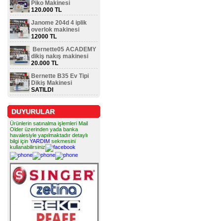
Piko Makinesi
120.000 TL
Janome 204d 4 iplik
overlok makinesi
12000 TL
Bernette05 ACADEMY
dikiş nakış makinesi
20.000 TL
Bernette B35 Ev Tipi
Dikiş Makinesi
SATILDI
DUYURULAR
Ürünlerin satınalma işlemleri Mail
Older üzerinden yada banka
havalesiyle yapılmaktadır detaylı
bilgi için
YARDIM
sekmesini
kullanabilirsiniz