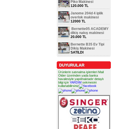
Piko Makinesi
120.000 TL
Janome 204d 4 iplik
overlok makinesi
12000 TL
Bernette05 ACADEMY
dikiş nakış makinesi
20.000 TL
Bernette B35 Ev Tipi
Dikiş Makinesi
SATILDI
DUYURULAR
Ürünlerin satınalma işlemleri Mail
Older üzerinden yada banka
havalesiyle yapılmaktadır detaylı
bilgi için
YARDIM
sekmesini
kullanabilirsiniz