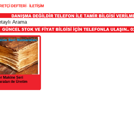
RETÇİ DEFTERİ
-
İLETİŞİM
r Makine Seri
aları ile Üretim
leri