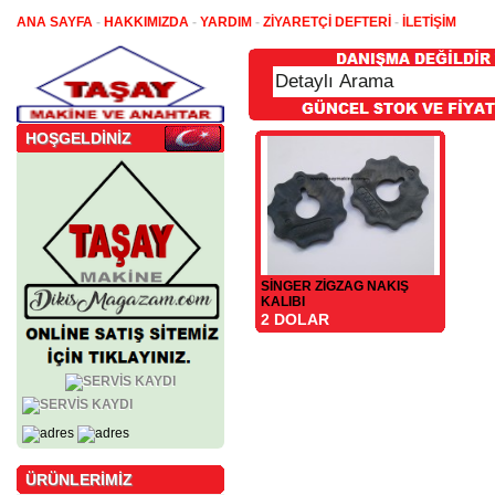
ANA SAYFA
-
HAKKIMIZDA
-
YARDIM
-
ZİYARETÇİ DEFTERİ
-
İLETİŞİM
HOŞGELDİNİZ
SİNGER ZİGZAG NAKIŞ
KALIBI
2 DOLAR
ÜRÜNLERİMİZ