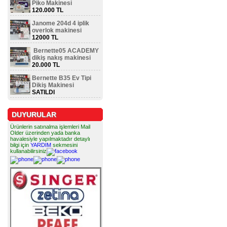
Piko Makinesi
120.000 TL
Janome 204d 4 iplik
overlok makinesi
12000 TL
Bernette05 ACADEMY
dikiş nakış makinesi
20.000 TL
Bernette B35 Ev Tipi
Dikiş Makinesi
SATILDI
DUYURULAR
Ürünlerin satınalma işlemleri Mail
Older üzerinden yada banka
havalesiyle yapılmaktadır detaylı
bilgi için
YARDIM
sekmesini
kullanabilirsiniz