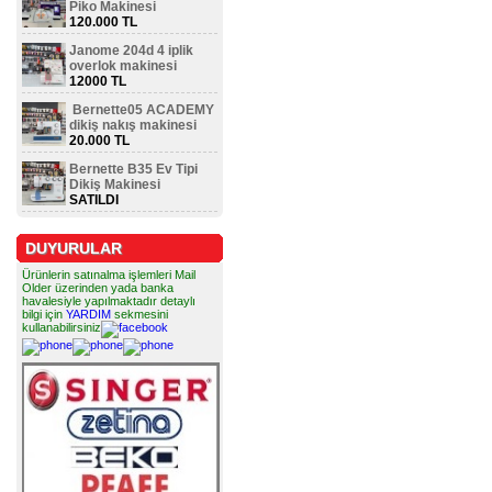
Piko Makinesi
120.000 TL
Janome 204d 4 iplik
overlok makinesi
12000 TL
Bernette05 ACADEMY
dikiş nakış makinesi
20.000 TL
Bernette B35 Ev Tipi
Dikiş Makinesi
SATILDI
DUYURULAR
Ürünlerin satınalma işlemleri Mail
Older üzerinden yada banka
havalesiyle yapılmaktadır detaylı
bilgi için
YARDIM
sekmesini
kullanabilirsiniz