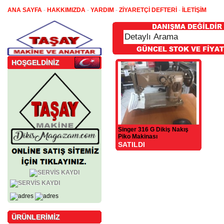
ANA SAYFA
-
HAKKIMIZDA
-
YARDIM
-
ZİYARETÇİ DEFTERİ
-
İLETİŞİM
HOŞGELDİNİZ
Singer 316 G Dikiş Nakış
Piko Makinası
SATILDI
ÜRÜNLERİMİZ