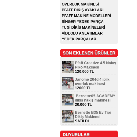
OVERLOK MAKİNESİ
PFAFF DİKİŞ AYAKLARI
PFAFF MAKİNE MODELLERİ
SİNGER YEDEK PARÇA
TUGİ DİKİŞ MAKİNELERİ
VİDEOLU ANLATIMLAR
YEDEK PARÇALAR
SON EKLENEN ÜRÜNLER
Pfaff Creative 4.5 Nakış
Piko Makinesi
120.000 TL
Janome 204d 4 iplik
overlok makinesi
12000 TL
Bernette05 ACADEMY
dikiş nakış makinesi
20.000 TL
Bernette B35 Ev Tipi
Dikiş Makinesi
SATILDI
DUYURULAR