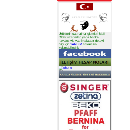
Ürünlerin satınalma işlemleri Mail
Older üzerinden yada banka
havalesiyle yapılmaktadır detaylı
bilgi için
YARDIM
sekmesini
kullanabilirsiniz