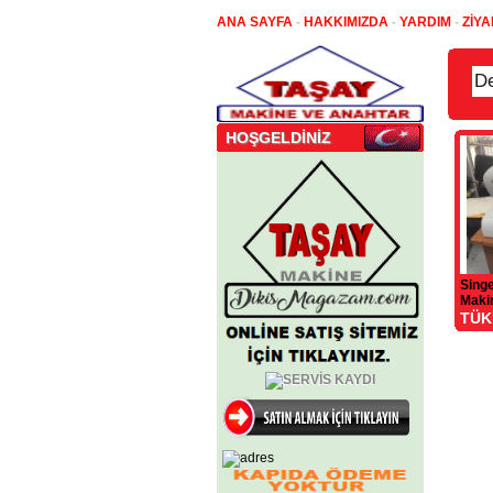
ANA SAYFA
-
HAKKIMIZDA
-
YARDIM
-
ZİYA
HOŞGELDİNİZ
Singe
Maki
TÜK