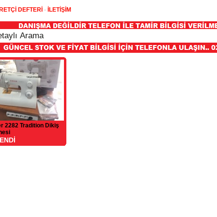
RETÇİ DEFTERİ
-
İLETİŞİM
r 2282 Tradition Dikiş
nesi
ENDİ