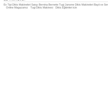
Ev Tipi Dikis Makineleri Satışı Bernina Bernette Tugi Janome Dikis Makineleri Bayii ve Se
Online Magazamız
Tugi Dikis Makinesi
Dikis Eğitimleri icin