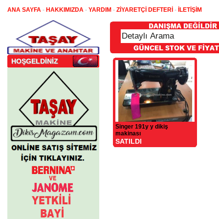
ANA SAYFA
-
HAKKIMIZDA
-
YARDIM
-
ZİYARETÇİ DEFTERİ
-
İLETİŞİM
HOŞGELDİNİZ
Singer 191y y dikiş
makinası
SATILDI