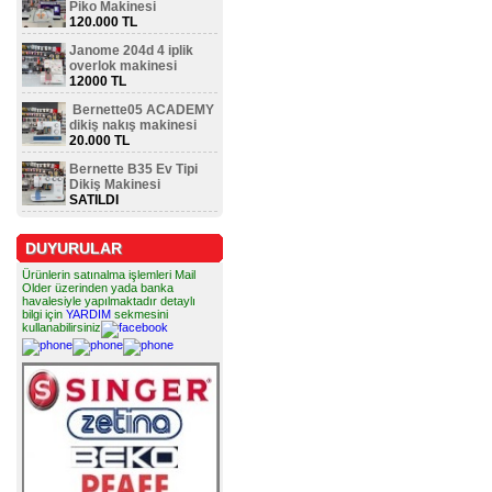
Piko Makinesi
120.000 TL
Janome 204d 4 iplik
overlok makinesi
12000 TL
Bernette05 ACADEMY
dikiş nakış makinesi
20.000 TL
Bernette B35 Ev Tipi
Dikiş Makinesi
SATILDI
DUYURULAR
Ürünlerin satınalma işlemleri Mail
Older üzerinden yada banka
havalesiyle yapılmaktadır detaylı
bilgi için
YARDIM
sekmesini
kullanabilirsiniz