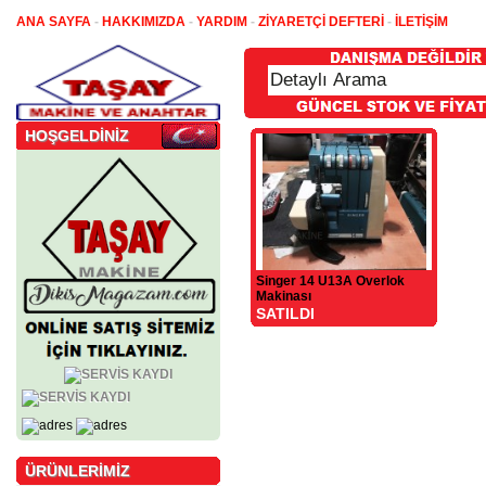
ANA SAYFA
-
HAKKIMIZDA
-
YARDIM
-
ZİYARETÇİ DEFTERİ
-
İLETİŞİM
HOŞGELDİNİZ
Singer 14 U13A Overlok
Makinası
SATILDI
ÜRÜNLERİMİZ