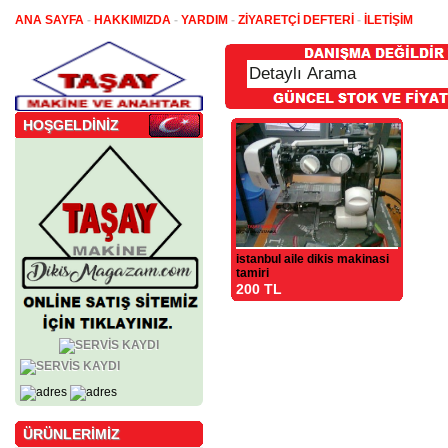
ANA SAYFA
-
HAKKIMIZDA
-
YARDIM
-
ZİYARETÇİ DEFTERİ
-
İLETİŞİM
HOŞGELDİNİZ
istanbul aile dikis makinasi
tamiri
200 TL
ÜRÜNLERİMİZ