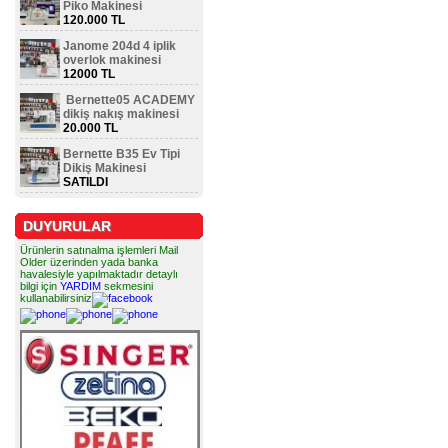
Piko Makinesi
120.000 TL
Janome 204d 4 iplik
overlok makinesi
12000 TL
Bernette05 ACADEMY
dikiş nakış makinesi
20.000 TL
Bernette B35 Ev Tipi
Dikiş Makinesi
SATILDI
DUYURULAR
Ürünlerin satınalma işlemleri Mail
Older üzerinden yada banka
havalesiyle yapılmaktadır detaylı
bilgi için
YARDIM
sekmesini
kullanabilirsiniz