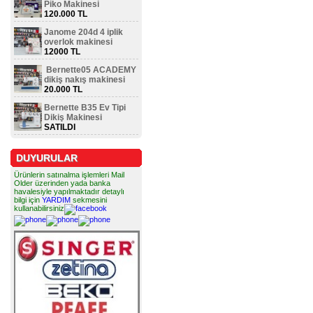
Piko Makinesi
120.000 TL
Janome 204d 4 iplik
overlok makinesi
12000 TL
Bernette05 ACADEMY
dikiş nakış makinesi
20.000 TL
Bernette B35 Ev Tipi
Dikiş Makinesi
SATILDI
DUYURULAR
Ürünlerin satınalma işlemleri Mail
Older üzerinden yada banka
havalesiyle yapılmaktadır detaylı
bilgi için
YARDIM
sekmesini
kullanabilirsiniz