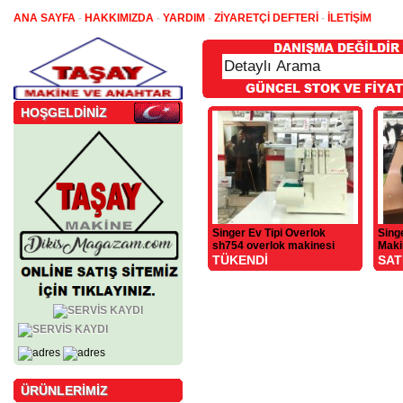
ANA SAYFA
-
HAKKIMIZDA
-
YARDIM
-
ZİYARETÇİ DEFTERİ
-
İLETİŞİM
HOŞGELDİNİZ
Singer Ev Tipi Overlok
Sing
sh754 overlok makinesi
Maki
TÜKENDİ
SAT
ÜRÜNLERİMİZ