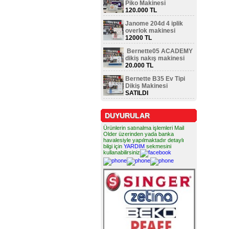
Piko Makinesi
120.000 TL
Janome 204d 4 iplik
overlok makinesi
12000 TL
Bernette05 ACADEMY
dikiş nakış makinesi
20.000 TL
Bernette B35 Ev Tipi
Dikiş Makinesi
SATILDI
DUYURULAR
Ürünlerin satınalma işlemleri Mail
Older üzerinden yada banka
havalesiyle yapılmaktadır detaylı
bilgi için
YARDIM
sekmesini
kullanabilirsiniz