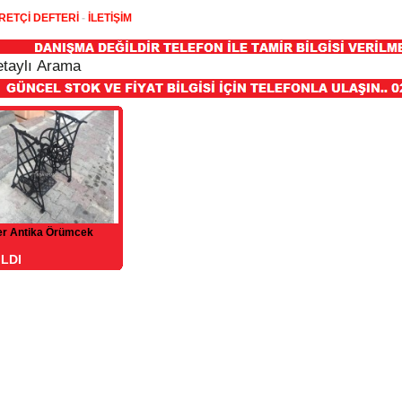
RETÇİ DEFTERİ
-
İLETİŞİM
er Antika Örümcek
ILDI