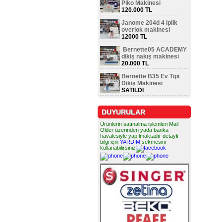
Piko Makinesi
120.000 TL
Janome 204d 4 iplik
overlok makinesi
12000 TL
Bernette05 ACADEMY
dikiş nakış makinesi
20.000 TL
Bernette B35 Ev Tipi
Dikiş Makinesi
SATILDI
DUYURULAR
Ürünlerin satınalma işlemleri Mail
Older üzerinden yada banka
havalesiyle yapılmaktadır detaylı
bilgi için
YARDIM
sekmesini
kullanabilirsiniz