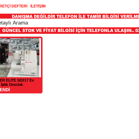
RETÇİ DEFTERİ
-
İLETİŞİM
ER ELITE SE017 Ev
4 İplik Overlok
ENDİ