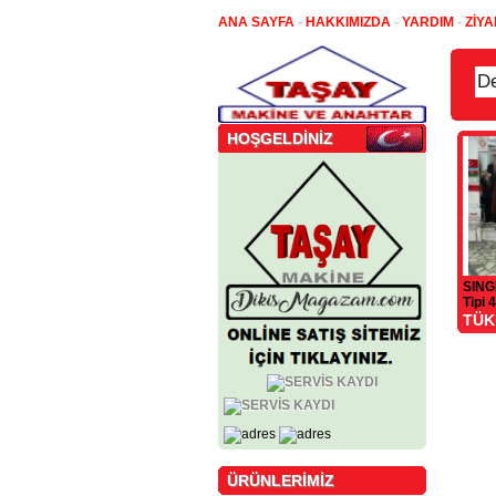
ANA SAYFA
-
HAKKIMIZDA
-
YARDIM
-
ZİYA
HOŞGELDİNİZ
SING
Tipi 
TÜK
ÜRÜNLERİMİZ