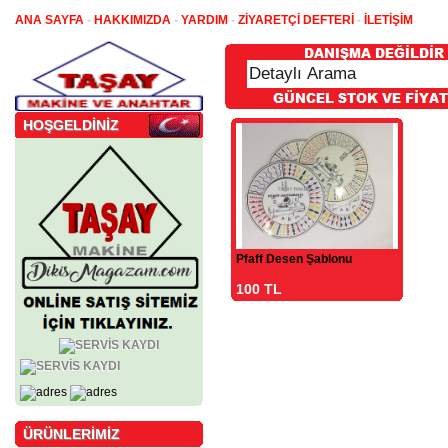
ANA SAYFA
-
HAKKIMIZDA
-
YARDIM
-
ZİYARETÇİ DEFTERİ
-
İLETİŞİM
HOŞGELDİNİZ
Pfaff Desen Şablonu
100 TL
ÜRÜNLERİMİZ