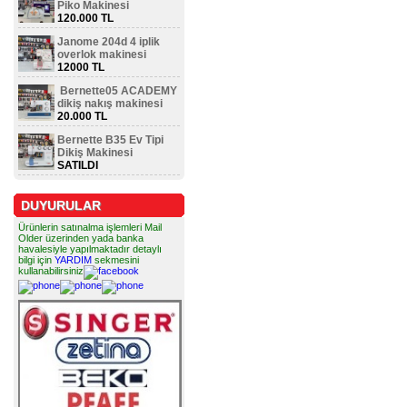
Piko Makinesi
120.000 TL
Janome 204d 4 iplik
overlok makinesi
12000 TL
Bernette05 ACADEMY
dikiş nakış makinesi
20.000 TL
Bernette B35 Ev Tipi
Dikiş Makinesi
SATILDI
DUYURULAR
Ürünlerin satınalma işlemleri Mail
Older üzerinden yada banka
havalesiyle yapılmaktadır detaylı
bilgi için
YARDIM
sekmesini
kullanabilirsiniz