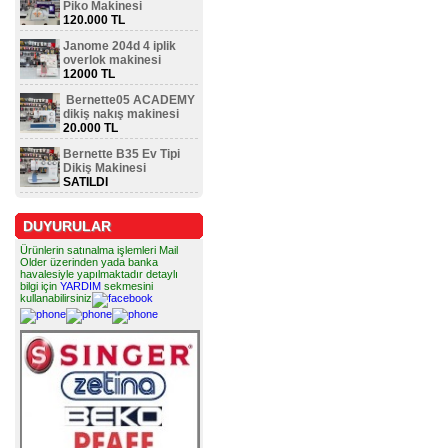
Piko Makinesi
120.000 TL
Janome 204d 4 iplik
overlok makinesi
12000 TL
Bernette05 ACADEMY
dikiş nakış makinesi
20.000 TL
Bernette B35 Ev Tipi
Dikiş Makinesi
SATILDI
DUYURULAR
Ürünlerin satınalma işlemleri Mail
Older üzerinden yada banka
havalesiyle yapılmaktadır detaylı
bilgi için
YARDIM
sekmesini
kullanabilirsiniz