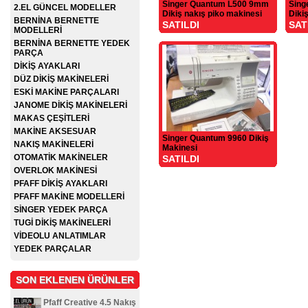
Singer Quantum L500 9mm
Sing
2.EL GÜNCEL MODELLER
Dikiş nakış piko makinesi
Diki
BERNİNA BERNETTE
SATILDI
SAT
MODELLERİ
BERNİNA BERNETTE YEDEK
PARÇA
DİKİŞ AYAKLARI
DÜZ DİKİŞ MAKİNELERİ
ESKİ MAKİNE PARÇALARI
JANOME DİKİŞ MAKİNELERİ
MAKAS ÇEŞİTLERİ
MAKİNE AKSESUAR
Singer Quantum 9960 Dikiş
NAKIŞ MAKİNELERİ
Makinesi
OTOMATİK MAKİNELER
SATILDI
OVERLOK MAKİNESİ
PFAFF DİKİŞ AYAKLARI
PFAFF MAKİNE MODELLERİ
SİNGER YEDEK PARÇA
TUGİ DİKİŞ MAKİNELERİ
VİDEOLU ANLATIMLAR
YEDEK PARÇALAR
SON EKLENEN ÜRÜNLER
Pfaff Creative 4.5 Nakış