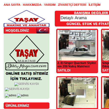
ANA SAYFA
-
HAKKIMIZDA
-
YARDIM
-
ZİYARETÇİ DEFTERİ
-
İLETİŞİM
HOŞGELDİNİZ
2. El Singer Quantum Stylist
Sing
em 200 Nakış Makinesi
Dikis
SATILDI
SAT
ÜRÜNLERİMİZ