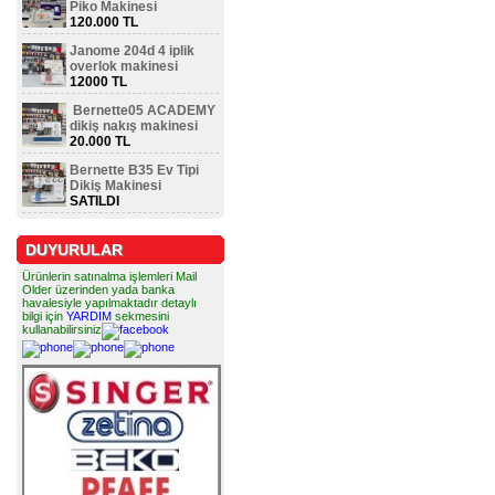
Piko Makinesi
120.000 TL
Janome 204d 4 iplik
overlok makinesi
12000 TL
Bernette05 ACADEMY
dikiş nakış makinesi
20.000 TL
Bernette B35 Ev Tipi
Dikiş Makinesi
SATILDI
DUYURULAR
Ürünlerin satınalma işlemleri Mail
Older üzerinden yada banka
havalesiyle yapılmaktadır detaylı
bilgi için
YARDIM
sekmesini
kullanabilirsiniz