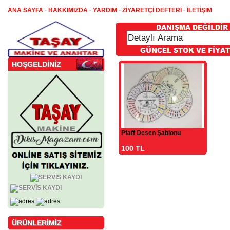
ANA SAYFA
-
HAKKIMIZDA
-
YARDIM
-
ZİYARETÇİ DEFTERİ
-
İLETİŞİM
HOŞGELDİNİZ
Pfaff Desen Şablonu
100 TL
ÜRÜNLERİMİZ