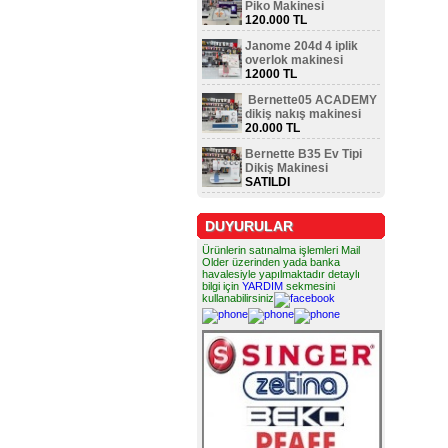
Piko Makinesi
120.000 TL
Janome 204d 4 iplik
overlok makinesi
12000 TL
Bernette05 ACADEMY
dikiş nakış makinesi
20.000 TL
Bernette B35 Ev Tipi
Dikiş Makinesi
SATILDI
DUYURULAR
Ürünlerin satınalma işlemleri Mail
Older üzerinden yada banka
havalesiyle yapılmaktadır detaylı
bilgi için
YARDIM
sekmesini
kullanabilirsiniz