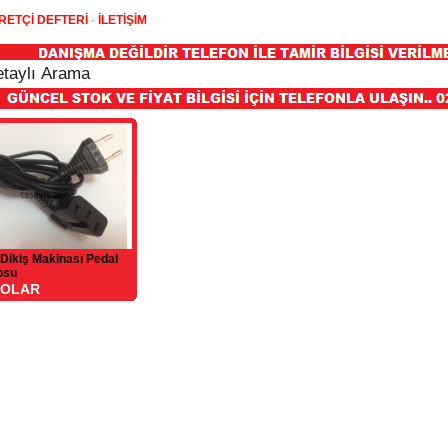
RETÇİ DEFTERİ
-
İLETİŞİM
 Dikiş Makinası Pedal
osu
DOLAR