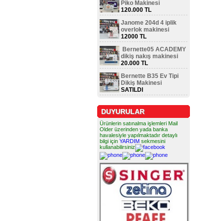
Piko Makinesi
120.000 TL
Janome 204d 4 iplik
overlok makinesi
12000 TL
Bernette05 ACADEMY
dikiş nakış makinesi
20.000 TL
Bernette B35 Ev Tipi
Dikiş Makinesi
SATILDI
DUYURULAR
Ürünlerin satınalma işlemleri Mail
Older üzerinden yada banka
havalesiyle yapılmaktadır detaylı
bilgi için
YARDIM
sekmesini
kullanabilirsiniz