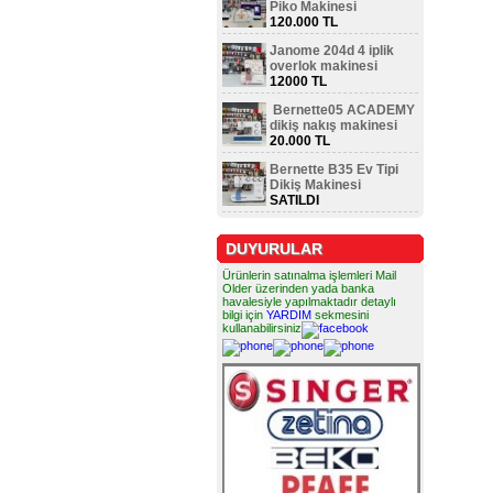
Piko Makinesi
120.000 TL
Janome 204d 4 iplik
overlok makinesi
12000 TL
Bernette05 ACADEMY
dikiş nakış makinesi
20.000 TL
Bernette B35 Ev Tipi
Dikiş Makinesi
SATILDI
DUYURULAR
Ürünlerin satınalma işlemleri Mail
Older üzerinden yada banka
havalesiyle yapılmaktadır detaylı
bilgi için
YARDIM
sekmesini
kullanabilirsiniz