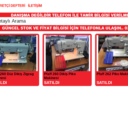
RETÇİ DEFTERİ
-
İLETİŞİM
 260 Düz Dikiş Zigzag
Pfaff 260 Dikiş Piko
Pfaff 262 Piko Maki
nesi
Makinesi
ILDI
SATILDI
SATILDI