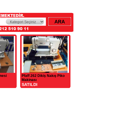
nesi
Pfaff 262 Dikiş Nakış Piko
Makinası
SATILDI