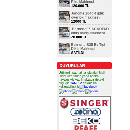
Piko Makinesi
120.000 TL
Janome 204d 4 iplik
overlok makinesi
12000 TL
Bernette05 ACADEMY
dikiş nakış makinesi
20.000 TL
Bernette B35 Ev Tipi
Dikiş Makinesi
SATILDI
DUYURULAR
Ürünlerin satınalma işlemleri Mail
Older üzerinden yada banka
havalesiyle yapılmaktadır detaylı
bilgi için
YARDIM
sekmesini
kullanabilirsiniz