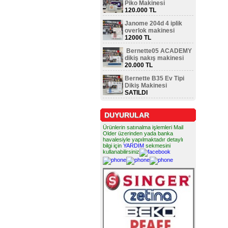
Piko Makinesi
120.000 TL
Janome 204d 4 iplik
overlok makinesi
12000 TL
Bernette05 ACADEMY
dikiş nakış makinesi
20.000 TL
Bernette B35 Ev Tipi
Dikiş Makinesi
SATILDI
DUYURULAR
Ürünlerin satınalma işlemleri Mail
Older üzerinden yada banka
havalesiyle yapılmaktadır detaylı
bilgi için
YARDIM
sekmesini
kullanabilirsiniz