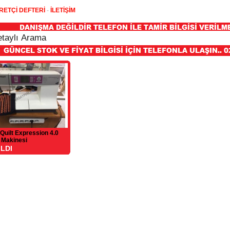
RETÇİ DEFTERİ
-
İLETİŞİM
 Quilt Expression 4.0
 Makinesi
ILDI