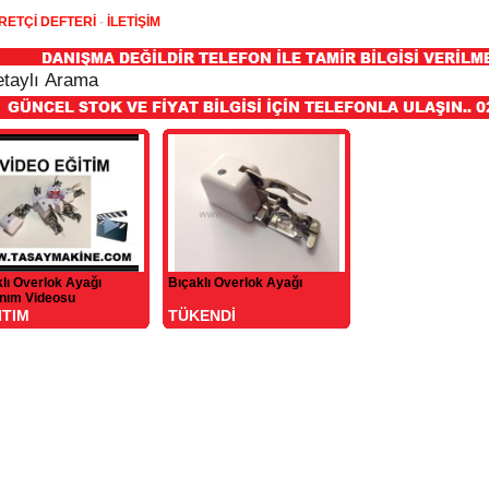
RETÇİ DEFTERİ
-
İLETİŞİM
lı Overlok Ayağı
Bıçaklı Overlok Ayağı
anım Videosu
ITIM
TÜKENDİ