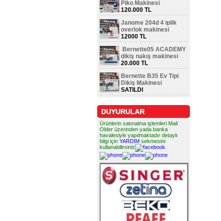
Piko Makinesi
120.000 TL
Janome 204d 4 iplik
overlok makinesi
12000 TL
Bernette05 ACADEMY
dikiş nakış makinesi
20.000 TL
Bernette B35 Ev Tipi
Dikiş Makinesi
SATILDI
DUYURULAR
Ürünlerin satınalma işlemleri Mail
Older üzerinden yada banka
havalesiyle yapılmaktadır detaylı
bilgi için
YARDIM
sekmesini
kullanabilirsiniz