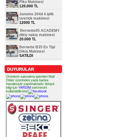
Piko Makinesi
120.000 TL
Janome 204d 4 iplik
overlok makinesi
12000 TL
Bernette05 ACADEMY
dikiş nakış makinesi
20.000 TL
Bernette B35 Ev Tipi
Dikiş Makinesi
SATILDI
DUYURULAR
Ürünlerin satınalma işlemleri Mail
Older üzerinden yada banka
havalesiyle yapılmaktadır detaylı
bilgi için
YARDIM
sekmesini
kullanabilirsiniz