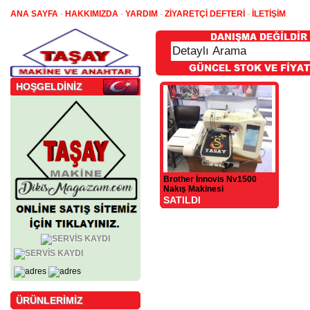
ANA SAYFA
-
HAKKIMIZDA
-
YARDIM
-
ZİYARETÇİ DEFTERİ
-
İLETİŞİM
HOŞGELDİNİZ
Brother İnnovis Nv1500
Nakış Makinesi
SATILDI
ÜRÜNLERİMİZ