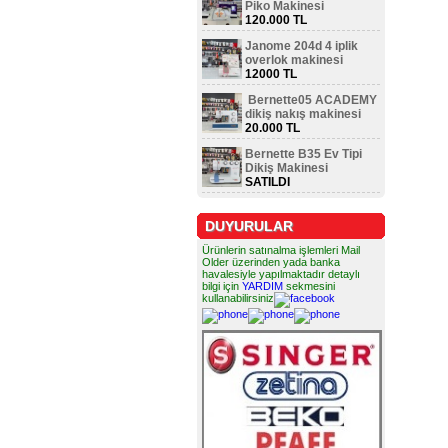
Piko Makinesi
120.000 TL
Janome 204d 4 iplik
overlok makinesi
12000 TL
Bernette05 ACADEMY
dikiş nakış makinesi
20.000 TL
Bernette B35 Ev Tipi
Dikiş Makinesi
SATILDI
DUYURULAR
Ürünlerin satınalma işlemleri Mail
Older üzerinden yada banka
havalesiyle yapılmaktadır detaylı
bilgi için
YARDIM
sekmesini
kullanabilirsiniz