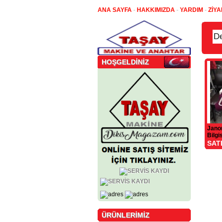
ANA SAYFA
-
HAKKIMIZDA
-
YARDIM
-
ZİYA
HOŞGELDİNİZ
Jano
Bilgi
Maki
SAT
ÜRÜNLERİMİZ