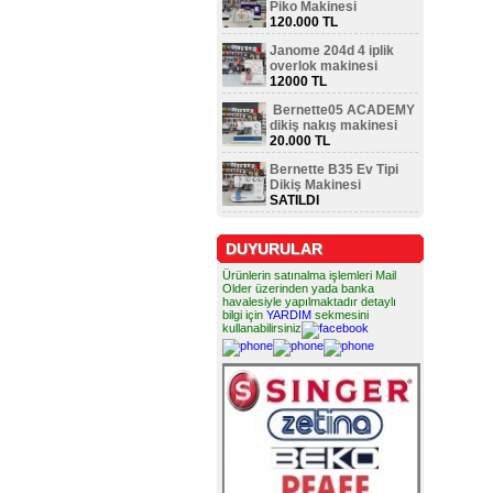
Piko Makinesi
120.000 TL
Janome 204d 4 iplik
overlok makinesi
12000 TL
Bernette05 ACADEMY
dikiş nakış makinesi
20.000 TL
Bernette B35 Ev Tipi
Dikiş Makinesi
SATILDI
DUYURULAR
Ürünlerin satınalma işlemleri Mail
Older üzerinden yada banka
havalesiyle yapılmaktadır detaylı
bilgi için
YARDIM
sekmesini
kullanabilirsiniz