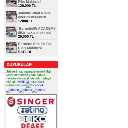
Piko Makinesi
120.000 TL
Janome 204d 4 iplik
overlok makinesi
12000 TL
Bernette05 ACADEMY
dikiş nakış makinesi
20.000 TL
Bernette B35 Ev Tipi
Dikiş Makinesi
SATILDI
DUYURULAR
Ürünlerin satınalma işlemleri Mail
Older üzerinden yada banka
havalesiyle yapılmaktadır detaylı
bilgi için
YARDIM
sekmesini
kullanabilirsiniz