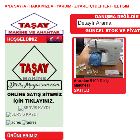
ANA SAYFA
-
HAKKIMIZDA
-
YARDIM
-
ZİYARETÇİ DEFTERİ
-
İLETİŞİM
HOŞGELDİNİZ
Astralux 5100 Dikiş
Makinesi
SATILDI
ÜRÜNLERİMİZ