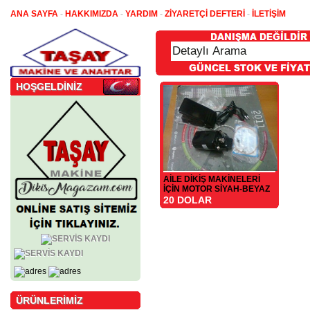
ANA SAYFA
-
HAKKIMIZDA
-
YARDIM
-
ZİYARETÇİ DEFTERİ
-
İLETİŞİM
HOŞGELDİNİZ
AİLE DİKİŞ MAKİNELERİ
İÇİN MOTOR SİYAH-BEYAZ
20 DOLAR
ÜRÜNLERİMİZ