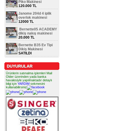
Piko Makinesi
120.000 TL
Janome 204d 4 iplik
overlok makinesi
12000 TL
Bernette05 ACADEMY
dikiş nakış makinesi
20.000 TL
Bernette B35 Ev Tipi
Dikiş Makinesi
SATILDI
DUYURULAR
Ürünlerin satınalma işlemleri Mail
Older üzerinden yada banka
havalesiyle yapılmaktadır detaylı
bilgi için
YARDIM
sekmesini
kullanabilirsiniz