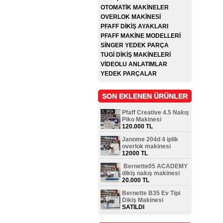
OTOMATİK MAKİNELER
OVERLOK MAKİNESİ
PFAFF DİKİŞ AYAKLARI
PFAFF MAKİNE MODELLERİ
SİNGER YEDEK PARÇA
TUGİ DİKİŞ MAKİNELERİ
VİDEOLU ANLATIMLAR
YEDEK PARÇALAR
SON EKLENEN ÜRÜNLER
Pfaff Creative 4.5 Nakış
Piko Makinesi
120.000 TL
Janome 204d 4 iplik
overlok makinesi
12000 TL
Bernette05 ACADEMY
dikiş nakış makinesi
20.000 TL
Bernette B35 Ev Tipi
Dikiş Makinesi
SATILDI