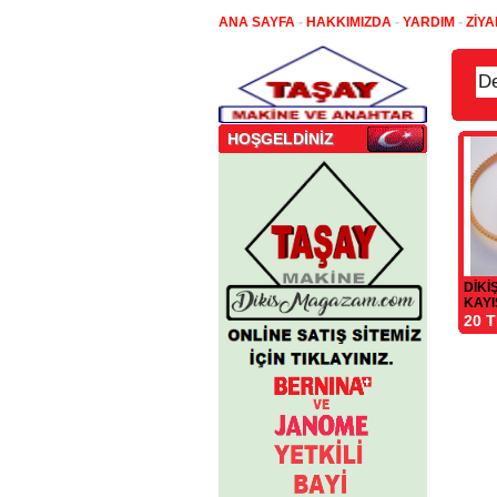
ANA SAYFA
-
HAKKIMIZDA
-
YARDIM
-
ZİYA
HOŞGELDİNİZ
DİKİ
KAYI
20 