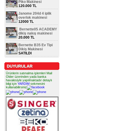
Piko Makinesi
120.000 TL
Janome 204d 4 iplik
overlok makinesi
12000 TL
Bernette05 ACADEMY
dikiş nakış makinesi
20.000 TL
Bernette B35 Ev Tipi
Dikiş Makinesi
SATILDI
DUYURULAR
Ürünlerin satınalma işlemleri Mail
Older üzerinden yada banka
havalesiyle yapılmaktadır detaylı
bilgi için
YARDIM
sekmesini
kullanabilirsiniz