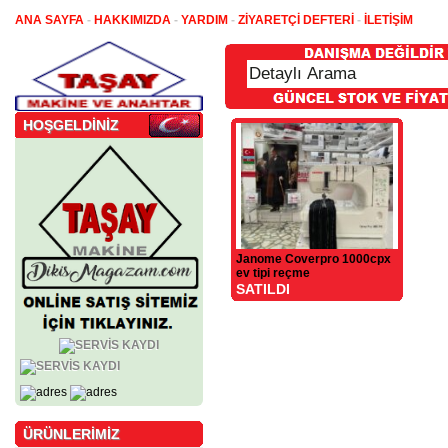
ANA SAYFA
-
HAKKIMIZDA
-
YARDIM
-
ZİYARETÇİ DEFTERİ
-
İLETİŞİM
HOŞGELDİNİZ
Janome Coverpro 1000cpx
ev tipi reçme
SATILDI
ÜRÜNLERİMİZ