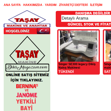
ANA SAYFA
-
HAKKIMIZDA
-
YARDIM
-
ZİYARETÇİ DEFTERİ
-
İLETİŞİM
HOŞGELDİNİZ
Singer SE300 legacy Dikiş
Sing
Nakış Makinesi
maki
TÜKENDİ
SAT