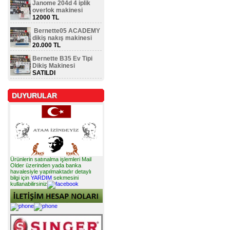
Janome 204d 4 iplik
overlok makinesi
12000 TL
Bernette05 ACADEMY
dikiş nakış makinesi
20.000 TL
Bernette B35 Ev Tipi
Dikiş Makinesi
SATILDI
DUYURULAR
Ürünlerin satınalma işlemleri Mail
Older üzerinden yada banka
havalesiyle yapılmaktadır detaylı
bilgi için
YARDIM
sekmesini
kullanabilirsiniz