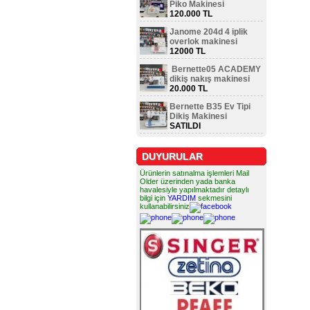
Piko Makinesi
120.000 TL
Janome 204d 4 iplik
overlok makinesi
12000 TL
Bernette05 ACADEMY
dikiş nakış makinesi
20.000 TL
Bernette B35 Ev Tipi
Dikiş Makinesi
SATILDI
DUYURULAR
Ürünlerin satınalma işlemleri Mail
Older üzerinden yada banka
havalesiyle yapılmaktadır detaylı
bilgi için
YARDIM
sekmesini
kullanabilirsiniz