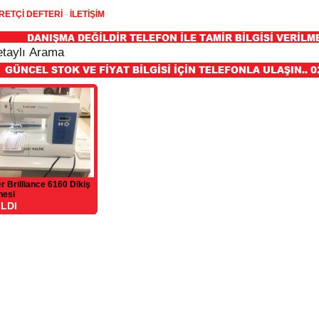
RETÇİ DEFTERİ
-
İLETİŞİM
r Brilliance 6160 Dikiş
nesi
ILDI