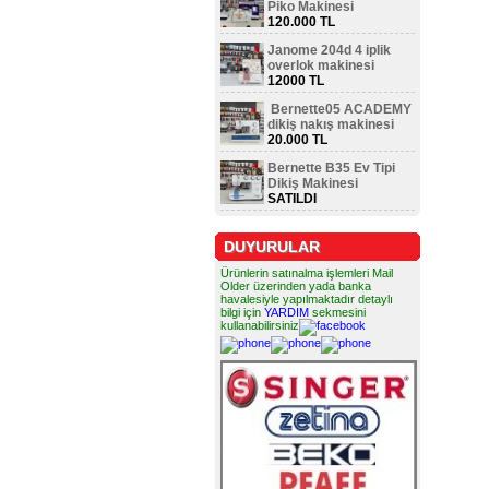
Piko Makinesi
120.000 TL
Janome 204d 4 iplik
overlok makinesi
12000 TL
Bernette05 ACADEMY
dikiş nakış makinesi
20.000 TL
Bernette B35 Ev Tipi
Dikiş Makinesi
SATILDI
DUYURULAR
Ürünlerin satınalma işlemleri Mail
Older üzerinden yada banka
havalesiyle yapılmaktadır detaylı
bilgi için
YARDIM
sekmesini
kullanabilirsiniz