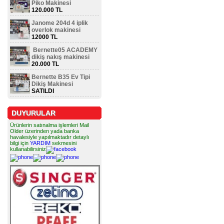
Piko Makinesi
120.000 TL
Janome 204d 4 iplik
overlok makinesi
12000 TL
Bernette05 ACADEMY
dikiş nakış makinesi
20.000 TL
Bernette B35 Ev Tipi
Dikiş Makinesi
SATILDI
DUYURULAR
Ürünlerin satınalma işlemleri Mail
Older üzerinden yada banka
havalesiyle yapılmaktadır detaylı
bilgi için
YARDIM
sekmesini
kullanabilirsiniz