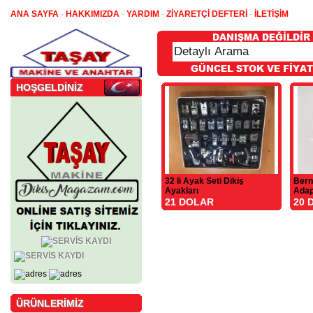
ANA SAYFA
-
HAKKIMIZDA
-
YARDIM
-
ZİYARETÇİ DEFTERİ
-
İLETİŞİM
HOŞGELDİNİZ
32 li Ayak Seti Dikiş
Bern
Ayakları
Adap
21 DOLAR
20 
ÜRÜNLERİMİZ