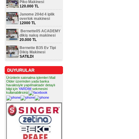
Piko Makinesi
120.000 TL
Janome 204d 4 iplik
overlok makinesi
12000 TL
Bernette05 ACADEMY
dikiş nakış makinesi
20.000 TL
Bernette B35 Ev Tipi
Dikiş Makinesi
SATILDI
DUYURULAR
Ürünlerin satınalma işlemleri Mail
Older üzerinden yada banka
havalesiyle yapılmaktadır detaylı
bilgi için
YARDIM
sekmesini
kullanabilirsiniz