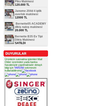
Piko Makinesi
120.000 TL
Janome 204d 4 iplik
overlok makinesi
12000 TL
Bernette05 ACADEMY
dikiş nakış makinesi
20.000 TL
Bernette B35 Ev Tipi
Dikiş Makinesi
SATILDI
DUYURULAR
Ürünlerin satınalma işlemleri Mail
Older üzerinden yada banka
havalesiyle yapılmaktadır detaylı
bilgi için
YARDIM
sekmesini
kullanabilirsiniz