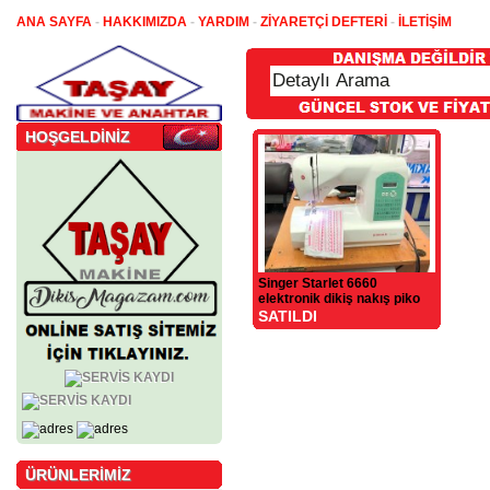
ANA SAYFA
-
HAKKIMIZDA
-
YARDIM
-
ZİYARETÇİ DEFTERİ
-
İLETİŞİM
HOŞGELDİNİZ
Singer Starlet 6660
elektronik dikiş nakış piko
makinesi
SATILDI
ÜRÜNLERİMİZ