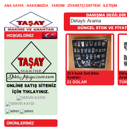
ANA SAYFA
-
HAKKIMIZDA
-
YARDIM
-
ZİYARETÇİ DEFTERİ
-
İLETİŞİM
HOŞGELDİNİZ
32 li Ayak Seti Dikiş
Diki
Ayakları
Ayak
21 DOLAR
TÜK
ÜRÜNLERİMİZ