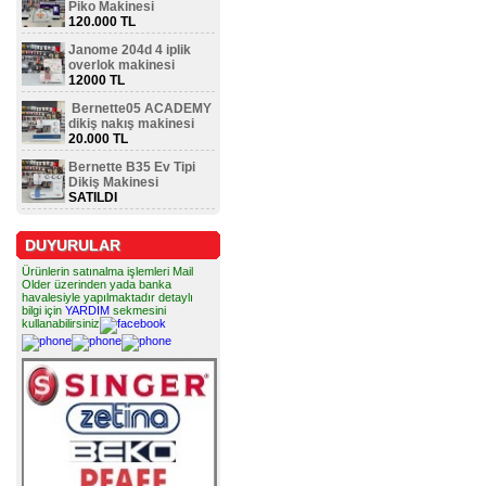
Piko Makinesi
120.000 TL
Janome 204d 4 iplik
overlok makinesi
12000 TL
Bernette05 ACADEMY
dikiş nakış makinesi
20.000 TL
Bernette B35 Ev Tipi
Dikiş Makinesi
SATILDI
DUYURULAR
Ürünlerin satınalma işlemleri Mail
Older üzerinden yada banka
havalesiyle yapılmaktadır detaylı
bilgi için
YARDIM
sekmesini
kullanabilirsiniz