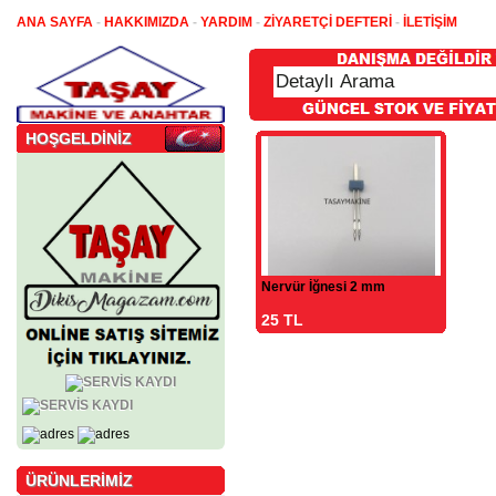
ANA SAYFA
-
HAKKIMIZDA
-
YARDIM
-
ZİYARETÇİ DEFTERİ
-
İLETİŞİM
HOŞGELDİNİZ
Nervür İğnesi 2 mm
25 TL
ÜRÜNLERİMİZ