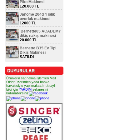
Piko Makinesi
120.000 TL
Janome 204d 4 iplik
overlok makinesi
12000 TL
Bernette05 ACADEMY
dikiş nakış makinesi
20.000 TL
Bernette B35 Ev Tipi
Dikiş Makinesi
SATILDI
DUYURULAR
Ürünlerin satınalma işlemleri Mail
Older üzerinden yada banka
havalesiyle yapılmaktadır detaylı
bilgi için
YARDIM
sekmesini
kullanabilirsiniz