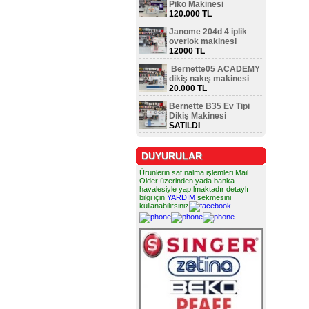
Piko Makinesi
120.000 TL
Janome 204d 4 iplik
overlok makinesi
12000 TL
Bernette05 ACADEMY
dikiş nakış makinesi
20.000 TL
Bernette B35 Ev Tipi
Dikiş Makinesi
SATILDI
DUYURULAR
Ürünlerin satınalma işlemleri Mail
Older üzerinden yada banka
havalesiyle yapılmaktadır detaylı
bilgi için
YARDIM
sekmesini
kullanabilirsiniz