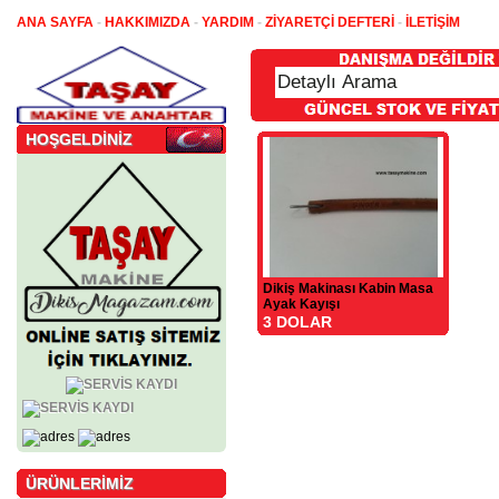
ANA SAYFA
-
HAKKIMIZDA
-
YARDIM
-
ZİYARETÇİ DEFTERİ
-
İLETİŞİM
HOŞGELDİNİZ
Dikiş Makinası Kabin Masa
Ayak Kayışı
3 DOLAR
ÜRÜNLERİMİZ