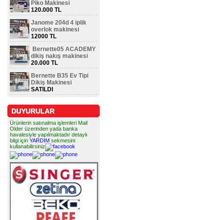
Piko Makinesi
120.000 TL
Janome 204d 4 iplik
overlok makinesi
12000 TL
Bernette05 ACADEMY
dikiş nakış makinesi
20.000 TL
Bernette B35 Ev Tipi
Dikiş Makinesi
SATILDI
DUYURULAR
Ürünlerin satınalma işlemleri Mail
Older üzerinden yada banka
havalesiyle yapılmaktadır detaylı
bilgi için
YARDIM
sekmesini
kullanabilirsiniz