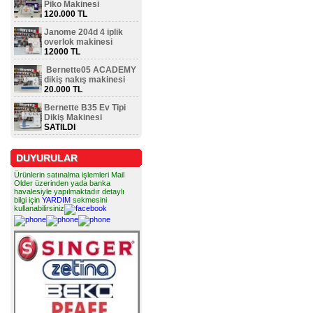
Piko Makinesi
120.000 TL
Janome 204d 4 iplik
overlok makinesi
12000 TL
Bernette05 ACADEMY
dikiş nakış makinesi
20.000 TL
Bernette B35 Ev Tipi
Dikiş Makinesi
SATILDI
DUYURULAR
Ürünlerin satınalma işlemleri Mail
Older üzerinden yada banka
havalesiyle yapılmaktadır detaylı
bilgi için
YARDIM
sekmesini
kullanabilirsiniz