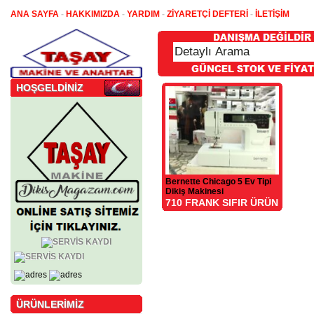
ANA SAYFA
-
HAKKIMIZDA
-
YARDIM
-
ZİYARETÇİ DEFTERİ
-
İLETİŞİM
HOŞGELDİNİZ
Bernette Chicago 5 Ev Tipi
Dikiş Makinesi
710 FRANK SIFIR ÜRÜN
ÜRÜNLERİMİZ