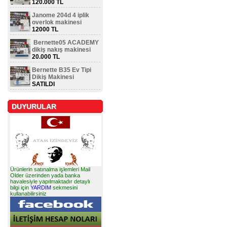
120.000 TL
Janome 204d 4 iplik
overlok makinesi
12000 TL
Bernette05 ACADEMY
dikiş nakış makinesi
20.000 TL
Bernette B35 Ev Tipi
Dikiş Makinesi
SATILDI
DUYURULAR
Ürünlerin satınalma işlemleri Mail
Older üzerinden yada banka
havalesiyle yapılmaktadır detaylı
bilgi için
YARDIM
sekmesini
kullanabilirsiniz