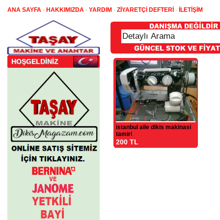
ANA SAYFA
-
HAKKIMIZDA
-
YARDIM
-
ZİYARETÇİ DEFTERİ
-
İLETİŞİM
HOŞGELDİNİZ
istanbul aile dikis makinasi
tamiri
200 TL