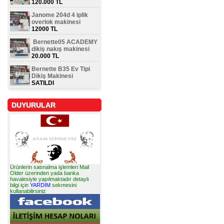
120.000 TL
Janome 204d 4 iplik
overlok makinesi
12000 TL
Bernette05 ACADEMY
dikiş nakış makinesi
20.000 TL
Bernette B35 Ev Tipi
Dikiş Makinesi
SATILDI
DUYURULAR
Ürünlerin satınalma işlemleri Mail
Older üzerinden yada banka
havalesiyle yapılmaktadır detaylı
bilgi için
YARDIM
sekmesini
kullanabilirsiniz