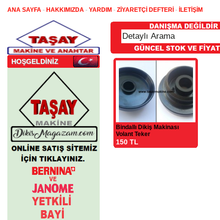
ANA SAYFA
-
HAKKIMIZDA
-
YARDIM
-
ZİYARETÇİ DEFTERİ
-
İLETİŞİM
HOŞGELDİNİZ
Bindallı Dikiş Makinası
Volant Teker
150 TL