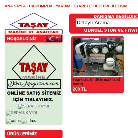
ANA SAYFA
-
HAKKIMIZDA
-
YARDIM
-
ZİYARETÇİ DEFTERİ
-
İLETİŞİM
HOŞGELDİNİZ
istanbul aile dikis makinasi
tamiri
200 TL
ÜRÜNLERİMİZ