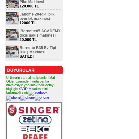
Piko Makinesi
120.000 TL
Janome 204d 4 iplik
overlok makinesi
12000 TL
Bernette05 ACADEMY
dikiş nakış makinesi
20.000 TL
Bernette B35 Ev Tipi
Dikiş Makinesi
SATILDI
DUYURULAR
Ürünlerin satınalma işlemleri Mail
Older üzerinden yada banka
havalesiyle yapılmaktadır detaylı
bilgi için
YARDIM
sekmesini
kullanabilirsiniz