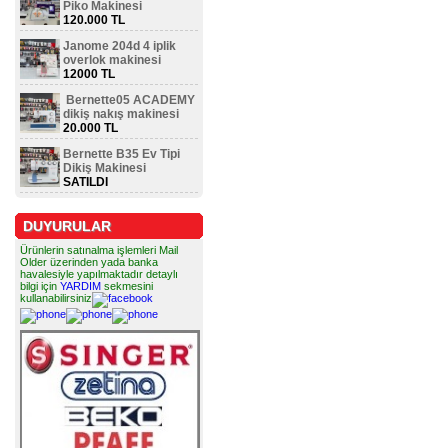
Piko Makinesi
120.000 TL
Janome 204d 4 iplik
overlok makinesi
12000 TL
Bernette05 ACADEMY
dikiş nakış makinesi
20.000 TL
Bernette B35 Ev Tipi
Dikiş Makinesi
SATILDI
DUYURULAR
Ürünlerin satınalma işlemleri Mail
Older üzerinden yada banka
havalesiyle yapılmaktadır detaylı
bilgi için
YARDIM
sekmesini
kullanabilirsiniz