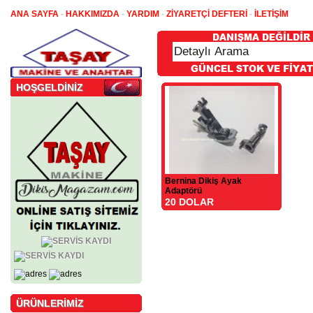
ANA SAYFA
-
HAKKIMIZDA
-
YARDIM
-
ZİYARETÇİ DEFTERİ
-
İLETİŞİM
HOŞGELDİNİZ
Bernina Dikiş Ayak
Adaptörü
20 DOLAR
ÜRÜNLERİMİZ