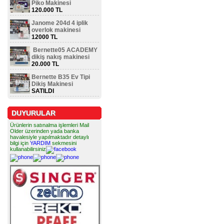
Piko Makinesi
120.000 TL
Janome 204d 4 iplik
overlok makinesi
12000 TL
Bernette05 ACADEMY
dikiş nakış makinesi
20.000 TL
Bernette B35 Ev Tipi
Dikiş Makinesi
SATILDI
DUYURULAR
Ürünlerin satınalma işlemleri Mail
Older üzerinden yada banka
havalesiyle yapılmaktadır detaylı
bilgi için
YARDIM
sekmesini
kullanabilirsiniz